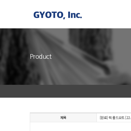
Product
제목
[원료] 퀵 롤드오트 [22.