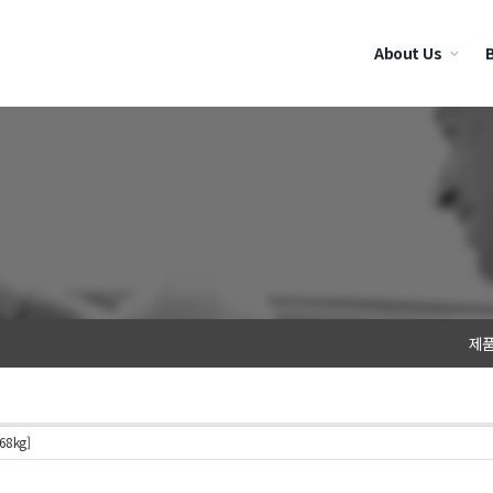
About Us
제
68kg]